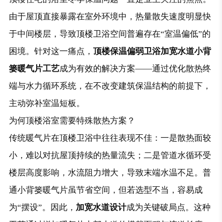
由于屋顶直接暴露在室外环境中，热量散失速度明显快
于中间楼层，导致顶楼卫浴空间普遍存在“室温偏低”的
顶楼保温偏弱卫浴加宽水道小背
困境。针对这一痛点，
篓暖气片工艺
成为有效的解决方案——通过优化散热终
端与水力循环系统，在不改变建筑保温结构的前提下，
主动弥补室温短板。
为何顶楼浴室需要特殊散热方案？
传统暖气片在顶楼卫浴中往往表现不佳：一是散热面较
小，难以对抗屋顶持续的热量流失；二是管道水循环受
楼层高度影响，水流阻力增大，导致末端水温不足。普
通小背篓暖气片虽节省空间，但若选型不当，容易成
加宽水道设计
为“摆设”。因此，
成为关键破局点。这种