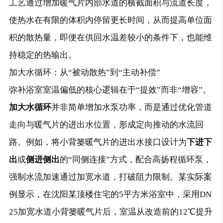
工艺通过增加暖气片内部水道的横截面积与流道长度，
使热水在有限的体积内停留更长时间，从而提高单位面
积的散热量，即便在供回水温差较小的条件下，也能维
持稳定的热输出。
加大水循环：从“被动散热”到“主动补偿”
弥补浴室室温偏低的核心逻辑在于“提效”而非“增容”。
加大水循环
并非简单增加水泵功率，而是通过优化管道
走向与暖气片的进出水位置，形成定向推动的水流回
下进下
路。例如，将小背篓暖气片的进出水接口设计为
出
侧进侧出
或
的“同侧连接”方式，配合高扬程循环泵，
强制水流加速通过加宽水道，打破阻力限制。某实际案
例显示，在沈阳某顶楼住宅的5平方米浴室中，采用DN
25加宽水道小背篓暖气片后，室温从改造前的12℃提升