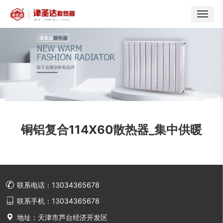
铜铝复合114X60散热器_集中供暖

联系电话：13034365678

联系手机：13034365678

地址：天津市芦台经济开发区