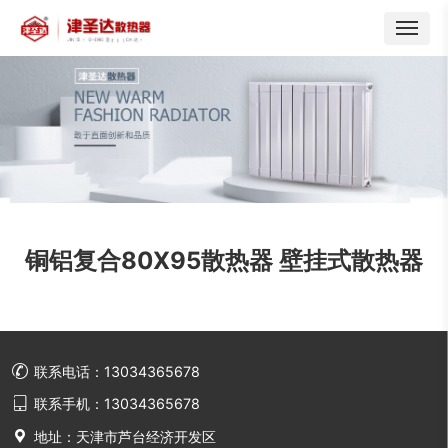
铜铝复合80X95散热器 壁挂式散热器

联系电话：13034365678

联系手机：13034365678

地址：天津市芦台经济开发区